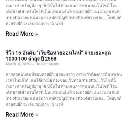
เหมาะสำหรับผู้มีอายุ 18 ปีขึ้นไป ห้ามเล่นการพนันบนเว็บไซต์ โดย
เด็ดขาด! สำหรับใครที่เป็นแฟนพันธุ์แท้ ของหวยยี่กี แนะนำมาเล่นที่
melotto เถอะ แน่นอนว่า สมัครบัญชี melotto เดียวจบเลย… โดยปกติ
หวยจับยี่กี จะเล่นรอบทุกๆ 15 นาที
Read More »
รีวิว 15 อันดับ “เว็บซื้อหวยออนไลน์” จ่ายเยอะสุด
1000 100 ล่าสุดปี 2568
March 31, 2025
No Comments
หากคุณเป็นคนที่ชอบหวยยี่กี เอาซะมากๆ เพราะว่าต้องการตื่นมาเล่น
เวลาไหนก้ได้ เล่นได้ทุกเมื่อ ต้องชอบเว็บหวย melotto… เว็บไซต์นี้
เหมาะสำหรับผู้มีอายุ 18 ปีขึ้นไป ห้ามเล่นการพนันบนเว็บไซต์ โดย
เด็ดขาด! สำหรับใครที่เป็นแฟนพันธุ์แท้ ของหวยยี่กี แนะนำมาเล่นที่
melotto เถอะ แน่นอนว่า สมัครบัญชี melotto เดียวจบเลย… โดยปกติ
หวยจับยี่กี จะเล่นรอบทุกๆ 15 นาที
Read More »