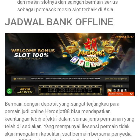
dan mesin slotnya dan saingan bermain serius
sebagai pemasok mesin slot terbaik di Asia.
JADWAL BANK OFFLINE
Bermain dengan deposit yang sangat terjangkau para
pemain judi online Heroslot88 bisa mendapatkan
keuntungan lebih efektif dalam semua jenis permainan yang
telah di sediakan. Yang mempunyai liesensi permain tidak
akan mengalami kesulitan saat bermain bersama penyedia