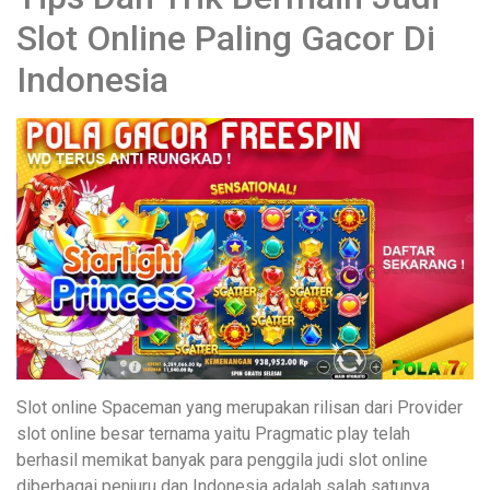
Slot Online Paling Gacor Di
Indonesia
Slot online Spaceman yang merupakan rilisan dari Provider
slot online besar ternama yaitu Pragmatic play telah
berhasil memikat banyak para penggila judi slot online
diberbagai penjuru dan Indonesia adalah salah satunya.