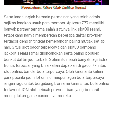
Serta langsunglah bermain permainan yang telah admin
sajikan lengkap untuk para member. Apizeus777 memiliki
banyak partner ternama salah satunya link slot88 resmi,
tetapi kami hanya memberikan beberapa daftar provider
tergacor dengan tingkat kemenangan paling mutlak setiap
hari. Situs slot gacor terpercaya dan slot88 gampang
jackpot selalu ramai dibincangkan serta paling populer,
berikut daftar judi terbaik. Selain itu masih banyak lagi Extra
Bonus terbesar yang bisa kalian dapatkan di gacor77 situs
slot online, bandar bola terpercaya. Oleh karena itu kalian
para pecinta judi slot online maupun agen bola terpercaya
jangan ragu untuk bergabung bersama kami situs bola online
terfavorit. ION slot sebuah provider baru yang berhasil
menciptakan game casino live mereka.