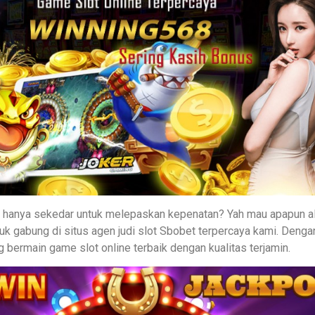
u hanya sekedar untuk melepaskan kepenatan? Yah mau apapun al
k gabung di situs agen judi slot Sbobet terpercaya kami. Denga
 bermain game slot online terbaik dengan kualitas terjamin.