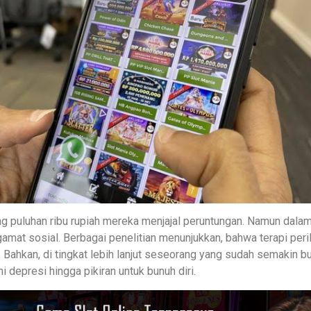
g puluhan ribu rupiah mereka menjajal peruntungan. Namun dala
gamat sosial. Berbagai penelitian menunjukkan, bahwa terapi peri
. Bahkan, di tingkat lebih lanjut seseorang yang sudah semakin 
depresi hingga pikiran untuk bunuh diri.