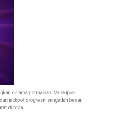
nangkan selama permainan. Meskipun
ri jackpot progresif sangatlah besar.
at di roda.