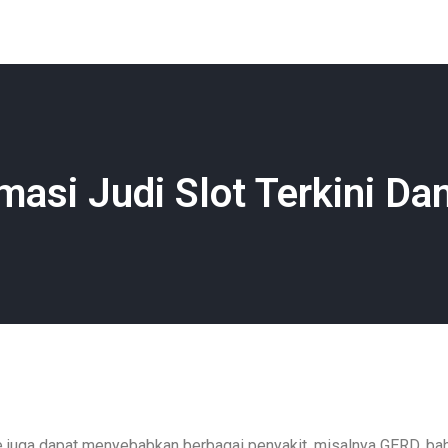
masi Judi Slot Terkini Dan
ine juga dapat menyebabkan berbagai penyakit, misalnya GERD, ba