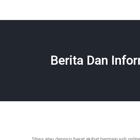
Berita Dan Infor
Stres atau depresi berat akibat bermain judi onl