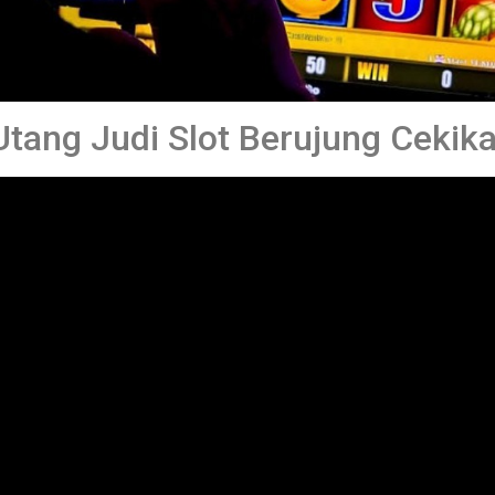
ang Judi Slot Berujung Cekik