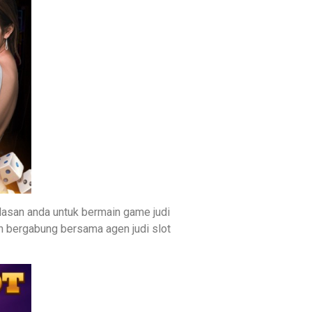
asan anda untuk bermain game judi
n bergabung bersama agen judi slot