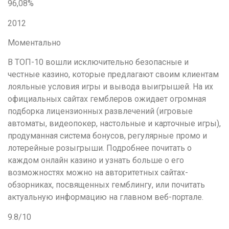
96,08%
2012
Моментально
В ТОП-10 вошли исключительно безопасные и
честные казино, которые предлагают своим клиентам
лояльные условия игры и вывода выигрышей. На их
официальных сайтах гемблеров ожидает огромная
подборка лицензионных развлечений (игровые
автоматы, видеопокер, настольные и карточные игры),
продуманная система бонусов, регулярные промо и
лотерейные розыгрыши. Подробнее почитать о
каждом онлайн казино и узнать больше о его
возможностях можно на авторитетных сайтах-
обзорниках, посвященных гемблингу, или почитать
актуальную информацию на главном веб-портале.
9.8/10