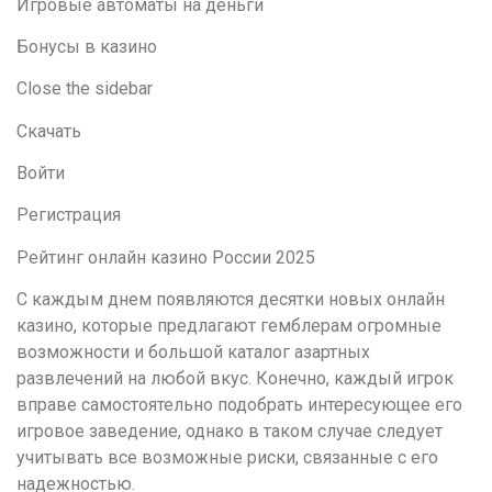
Игровые автоматы на деньги
Бонусы в казино
Close the sidebar
Скачать
Войти
Регистрация
Рейтинг онлайн казино России 2025
С каждым днем появляются десятки новых онлайн
казино, которые предлагают гемблерам огромные
возможности и большой каталог азартных
развлечений на любой вкус. Конечно, каждый игрок
вправе самостоятельно подобрать интересующее его
игровое заведение, однако в таком случае следует
учитывать все возможные риски, связанные с его
надежностью.