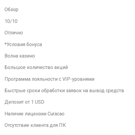
Обзор
10/10
Отлично
*Условия бонуса
Волна казино
Большое количество акций
Программа лояльности с VIP-уровнями
Быстрые сроки обработки заявок на вывод средств
Депозит от 1 USD
Наличие лицензии Curacao
Отсутствие клиента для ПК