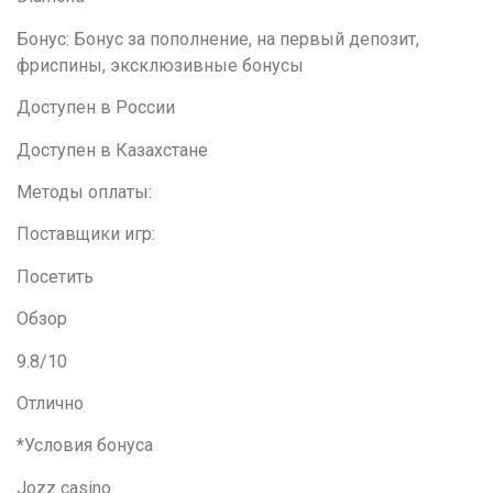
Бонус: Бонус за пополнение, на первый депозит,
фриспины, эксклюзивные бонусы
Доступен в России
Доступен в Казахстане
Методы оплаты:
Поставщики игр:
Посетить
Обзор
9.8/10
Отлично
*Условия бонуса
Jozz casino