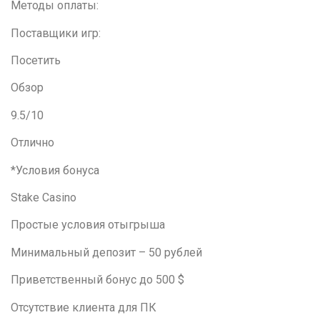
Методы оплаты:
Поставщики игр:
Посетить
Обзор
9.5/10
Отлично
*Условия бонуса
Stake Casino
Простые условия отыгрыша
Минимальный депозит – 50 рублей
Приветственный бонус до 500 $
Отсутствие клиента для ПК