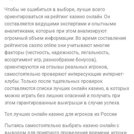
Чтобы не ошибиться в выборе, лучше всего
ориентироваться на рейтинг казино онлайн. Он
составляется ведущими экспертами и опытными
аналитиками, которые при этом анализируют
огромный объем информации. Во время составления
рейтингов casino online они учитывают многие
факторы (честность, надежность, легальность,
ассортимент игр, разнообразие бонусов),
ориентируются на отзывы реальных игроков,
самостоятельно проверяют интересующие интернет-
клубы. Только после тщательных проверок
составляются списки лучших онлайн казино, в которых
можно играть без лишних опасений и получать при
этом гарантированные выигрыши в случае успеха.
Топ лучших онлайн казино для игроков из России
Пытаясь самостоятельно выбрать казино онлайн с
выводом для приятного проведения времени, игроки