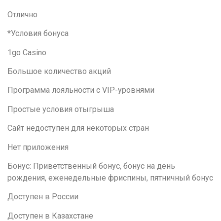
Отлично
*Условия бонуса
1go Casino
Большое количество акций
Программа лояльности с VIP-уровнями
Простые условия отыгрыша
Сайт недоступен для некоторых стран
Нет приложения
Бонус: Приветственный бонус, бонус на день
рождения, еженедельные фриспины, пятничный бонус
Доступен в России
Доступен в Казахстане