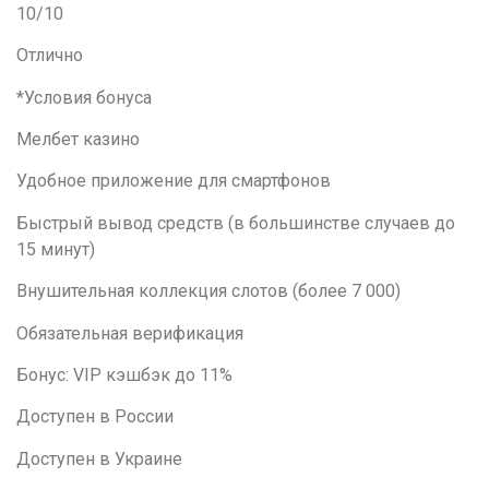
10/10
Отлично
*Условия бонуса
Мелбет казино
Удобное приложение для смартфонов
Быстрый вывод средств (в большинстве случаев до
15 минут)
Внушительная коллекция слотов (более 7 000)
Обязательная верификация
Бонус: VIP кэшбэк до 11%
Доступен в России
Доступен в Украине