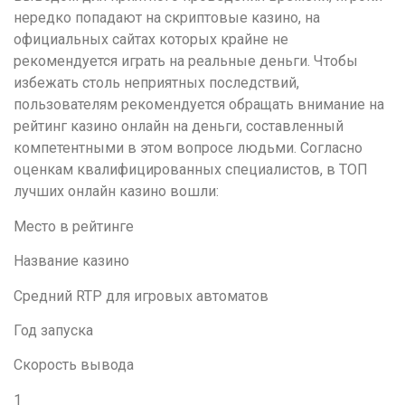
нередко попадают на скриптовые казино, на
официальных сайтах которых крайне не
рекомендуется играть на реальные деньги. Чтобы
избежать столь неприятных последствий,
пользователям рекомендуется обращать внимание на
рейтинг казино онлайн на деньги, составленный
компетентными в этом вопросе людьми. Согласно
оценкам квалифицированных специалистов, в ТОП
лучших онлайн казино вошли:
Место в рейтинге
Название казино
Средний RTP для игровых автоматов
Год запуска
Скорость вывода
1