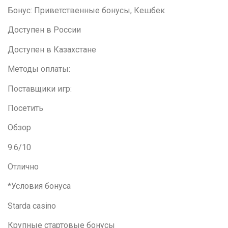
Бонус: Приветственные бонусы, Кешбек
Доступен в России
Доступен в Казахстане
Методы оплаты:
Поставщики игр:
Посетить
Обзор
9.6/10
Отлично
*Условия бонуса
Starda casino
Крупные стартовые бонусы