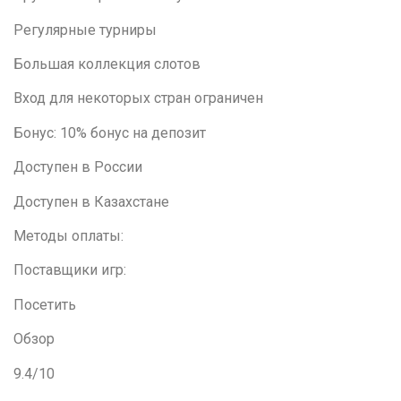
Регулярные турниры
Большая коллекция слотов
Вход для некоторых стран ограничен
Бонус: 10% бонус на депозит
Доступен в России
Доступен в Казахстане
Методы оплаты:
Поставщики игр:
Посетить
Обзор
9.4/10