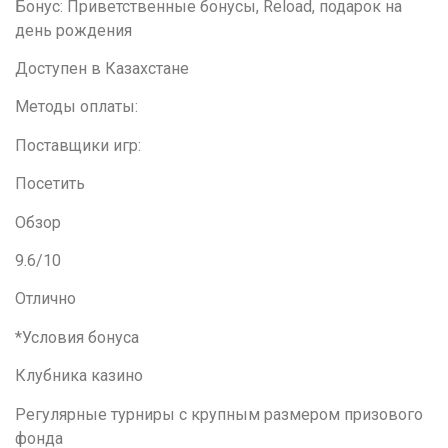
Бонус: Приветственные бонусы, Reload, подарок на
день рождения
Доступен в Казахстане
Методы оплаты:
Поставщики игр:
Посетить
Обзор
9.6/10
Отлично
*Условия бонуса
Клубника казино
Регулярные турниры с крупным размером призового
фонда