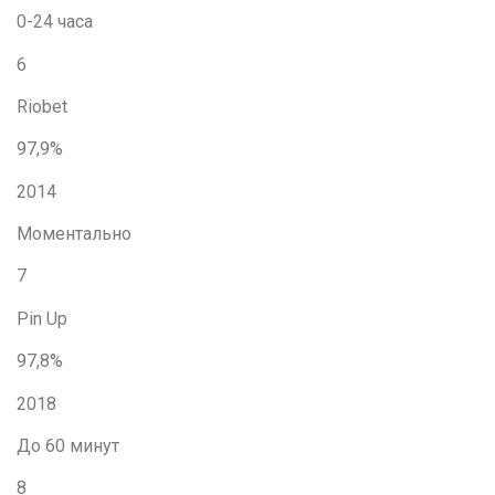
0-24 часа
6
Riobet
97,9%
2014
Моментально
7
Pin Up
97,8%
2018
До 60 минут
8