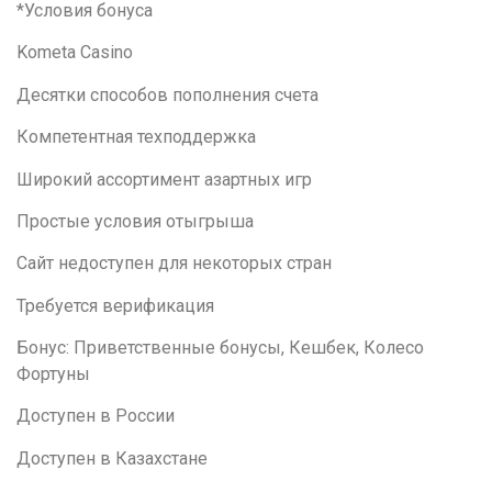
*Условия бонуса
Kometa Casino
Десятки способов пополнения счета
Компетентная техподдержка
Широкий ассортимент азартных игр
Простые условия отыгрыша
Сайт недоступен для некоторых стран
Требуется верификация
Бонус: Приветственные бонусы, Кешбек, Колесо
Фортуны
Доступен в России
Доступен в Казахстане