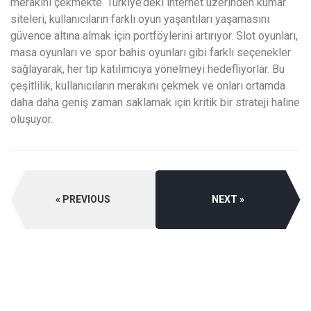
merakını çekmekte. Türkiye’deki internet üzerinden kumar
siteleri, kullanıcıların farklı oyun yaşantıları yaşamasını
güvence altına almak için portföylerini artırıyor. Slot oyunları,
masa oyunları ve spor bahis oyunları gibi farklı seçenekler
sağlayarak, her tip katılımcıya yönelmeyi hedefliyorlar. Bu
çeşitlilik, kullanıcıların merakını çekmek ve onları ortamda
daha daha geniş zaman saklamak için kritik bir strateji haline
oluşuyor.
PREVIOUS
NEXT