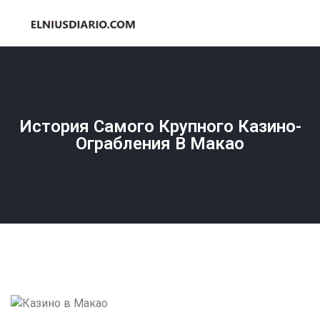
История Самого Крупного Казино-
Ограбления В Макао