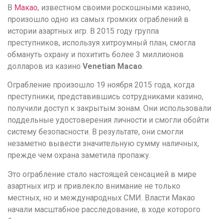
В
Макао
, известном своими роскошными казино,
произошло одно из самых громких ограблений в
истории азартных игр. В 2015 году группа
преступников, используя хитроумный план, смогла
обмануть охрану и похитить более 3 миллионов
долларов из казино
Venetian Macao
.
Ограбление произошло 19 ноября 2015 года, когда
преступники, представившись сотрудниками казино,
получили доступ к закрытым зонам. Они использовали
поддельные удостоверения личности и смогли обойти
систему безопасности. В результате, они смогли
незаметно вывести значительную сумму наличных,
прежде чем охрана заметила пропажу.
Это ограбление стало настоящей сенсацией в мире
азартных игр и привлекло внимание не только
местных, но и международных СМИ. Власти Макао
начали масштабное расследование, в ходе которого