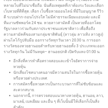
หลายเว็บที่ไม่น่าเชื่อถือ. นั่นคือเหตุผลที่เราต้องระวังและเลือก
เว็บหวยที่ดีที่สุด. เลือก เว็บซื้อหวยออนไลน์ ที่มีใบอนุญาต รีวิว
ดี ระบบฝาก-ถอนโปร่งใส ไม่มีค่าธรรมเนียมแอบแฝง และมี
ทีมงานซัพพอร์ต 24 ชม. หวยลาวสามัคคี เป็นหวยที่ออกโดย
รัฐบาลลาวร่วมกับสภาประชาชนแห่งชาติลาว เพื่อสื่อถึง
ความสามัคคีของสามกลุ่มชาติพันธุ์ (ลาวลุ่ม ลาวเทิง ลาวสูง)
ผ่านโลโก้รูปจับมือ ออกรางวัลทุกวันเวลา 20.30 น. การออก
รางวัลของหวยฮานอยสำหรับหวยฮานอยทั้ง 3 ประเภทจะออก
รางวัลทุกวัน ไม่มีวันหยุด– ฮานอยปกติ เปิดรับแทง 01.00 น.
อีกสิ่งที่ควรทำคือตรวจสอบและเข้าใจอัตราการจ่าย
หวยหุ้น.
นักเสี่ยงโชคบางคนอาจมีความสนใจในการซื้อหวยหุ้น
หรือหวยต่างประเทศ.
การสมัครซื้อหวยควรเป็นกระบวนการที่ไม่ซับซ้อนและ
สะดวกสบาย.
นอกจากนี้, การตรวจสอบแนวทางหวยหุ้น, ฮานอย, ลาว,
มาเลย์, เบลเยียม และอื่น ๆ ที่เว็บนั้นมีให้เลือกก็เป็นสิ่ง
สำคัญ.